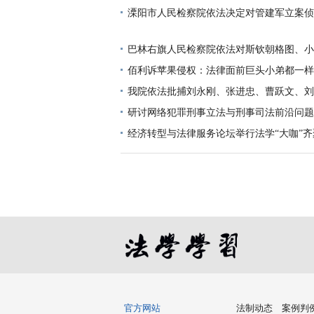
溧阳市人民检察院依法决定对管建军立案侦
巴林右旗人民检察院依法对斯钦朝格图、小
贪
佰利诉苹果侵权：法律面前巨头小弟都一样
我院依法批捕刘永刚、张进忠、曹跃文、刘
清
研讨网络犯罪刑事立法与刑事司法前沿问题
经济转型与法律服务论坛举行法学“大咖”
官方网站
法制动态
案例判