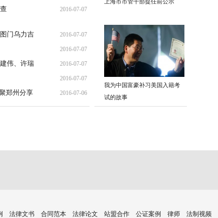
上海市市管干部提任前公示
查
2016-07-07
06:05:44
05:44:49
图门乌力吉
2016-07-07
2016-07-07
06:35:13
建伟、许瑞
2016-07-07
04:23:18
2016-07-07
03:41:14
我为中国富豪补习美国入籍考
齐聚郑州分享
2016-07-06
02:51:15
试的故事
21:40:50
例
法律文书
合同范本
法律论文
站盟合作
公证案例
律师
法制视频