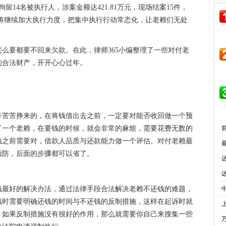
留14名被执行人，涉案金额达421.81万元，现场结案15件，
行局将继续加大执行力度，把集中执行行动常态化，让老赖们无处
么要都要不回来欠款。在此，律师365小编整理了一些对付老
的合法财产，开开心心过年。
辛苦苦挣来的，在将钱借出去之前，一定要对能否收回做一个预
了一个老赖，在要钱的时候，就会非常的麻烦，需要花费无数的
·
钱之前需要对，借款人品质与还款能力做一个评估。对付老赖最
·
预防，后面的步骤都可以省了。
·
·
钱最好的解决办法，通过法律手段合法解决老赖不还钱的难题，
·
钱时需要明确还钱的时间与不还钱的反制措施，这样在起诉时就
·
。如果反制措施没有很好的作用，那么就需要你自己来搜集一些
·