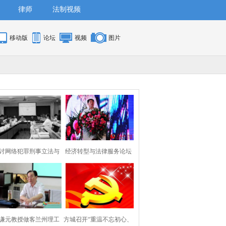
律师
法制视频
移动版
论坛
视频
图片
讨网络犯罪刑事立法与
经济转型与法律服务论坛
刑事司法前沿
举行法学“大
谦元教授做客兰州理工
方城召开“重温不忘初心、