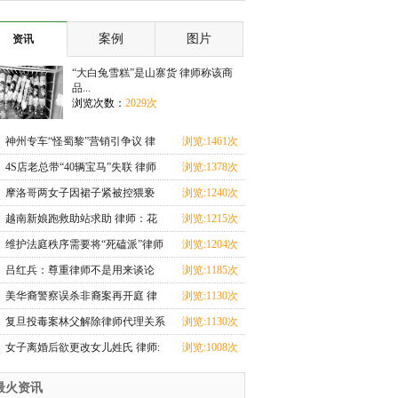
大学红柳法学
重温入党志
案例
图片
资讯
“大白兔雪糕”是山寨货 律师称该商
品...
浏览次数：
2029次
神州专车“怪蜀黎”营销引争议 律
浏览:1461次
师：涉不正当竞
4S店老总带“40辆宝马”失联 律师
浏览:1378次
称店方需担责
摩洛哥两女子因裙子紧被控猥亵
浏览:1240次
500名律师自愿辩
越南新娘跑救助站求助 律师：花
浏览:1215次
钱买新娘缺保障
维护法庭秩序需要将“死磕派”律师
浏览:1204次
定罪入刑吗？
吕红兵：尊重律师不是用来谈论
浏览:1185次
的，而是用来实践
美华裔警察误杀非裔案再开庭 律
浏览:1130次
师吁撤销控罪被拒
复旦投毒案林父解除律师代理关系
浏览:1130次
辩护观点有分歧
女子离婚后欲更改女儿姓氏 律师:
浏览:1008次
须经父亲同意
最火资讯