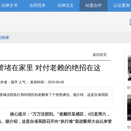
法律文书
合同范本
法律论文
站盟合作
公证案例
创独家
返回首页
警堵在家里 对付老赖的绝招在这
 作者：国平 人气：
发布时间：2016-06-06
研
，管城法院执行局对辖区的老赖来了个突然袭击。据介绍，这是自省高院
核心提示：
“万万没想到。”
老赖
田某感叹，4日是周六，
击。据介绍，这是自省高院召开向“执行难”宣战誓师大会以来管
张