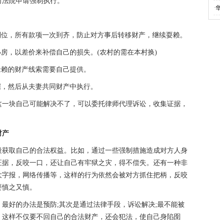
向法院申请强制执行。
·
到位，所有款项一次到齐，防止对方事后转移财产，继续耍赖。
小房，以差价来补偿自己的损失。(农村的需在本村换)
老赖的财产线索需要自己提供。
据，然后从夫妻共同财产中执行。
这一块自己可能解决不了，可以委托律师代理诉讼，收集证据，
财产
段获取自己的合法权益。比如，通过一些强制措施造成对方人身
证据，反咬一口，还让自己有牢狱之灾，得不偿失。还有一种非
大字报，网络传播等，这样的行为依然会被对方抓住把柄，反咬
要慎之又慎。
最好的办法是预防;其次是通过法律手段，诉讼解决;最不能被
，这样不仅要不回自己的合法财产，还会犯法，使自己身陷囹