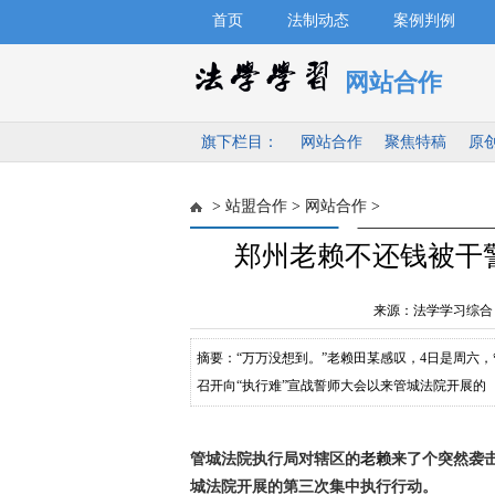
首页
法制动态
案例判例
网站合作
旗下栏目：
网站合作
聚焦特稿
原
>
站盟合作
>
网站合作
>
郑州老赖不还钱被干
来源：法学学习综合
摘要：“万万没想到。”老赖田某感叹，4日是周六
召开向“执行难”宣战誓师大会以来管城法院开展的
管城法院执行局对辖区的
老赖
来了个突然袭
城法院开展的第三次集中执行行动。