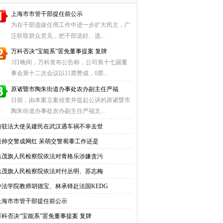
上海市市管干部提任前公示
为在干部选拔任用工作中进一步扩大民主，广
泛听取群众意见，把干部选好、选...
万科否决“宝能系”罢免董事提案 复牌
3日晚间，万科发布公告称，公司第十七届董
事会第十二次会议以11票赞成，0票...
原诸暨市陶朱街道办事处农办副主任严福
日前，由本案立案侦查并提起公诉的原诸暨市
陶朱街道办事处农办副主任严福文...
前驻法大使吴建民在武汉遇车祸不幸去世
最帅交警成网红 呆萌交警蜀黍工作还是
达茂旗人民检察院依法对青格乐涉嫌贪污
达茂旗人民检察院依法对付丛明、苏志梅
中法学院教师胡德宝、林承铎赴法国KEDG
上海市市管干部提任前公示
万科否决“宝能系”罢免董事提案 复牌