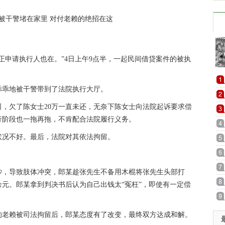
正申请执行人也在。”4日上午9点半，一起民间借贷案件的被执
乖乖地被干警带到了法院执行大厅。
司，欠了陈女士20万一直未还，无奈下陈女士向法院起诉要求偿
行阶段也一拖再拖，不肯配合法院履行义务。
状况不好。最后，法院对其依法拘留。
争吵，导致肢体冲突，郎某趁张先生不备用木棍将张先生头部打
余元。郎某拿到判决书后认为自己出钱太“冤枉”，即使有一定偿
的老赖被司法拘留后，郎某态度有了改变，最终双方达成和解。