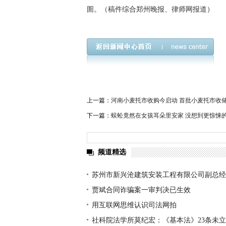
圄。（稿件综合郑州晚报、律师网报道）
上一篇：
河南小麦托市收购今启动 首批小麦托市收储
下一篇：
蜈蚣竟然在女孩耳朵里安家 没想到更惊悚
频道精选
苏州市新兴沧建筑安装工程有限公司副总经
嫌
贾斌合同诈骗案一审判决已生效
用互联网思维认识司法网拍
社科院法学所莫纪宏：《基本法》23条未立